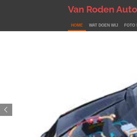
Ga
Van
Roden Auto-
direct
naar
HOME
WAT DOEN WIJ
FOTO 
de
hoofdinhoud