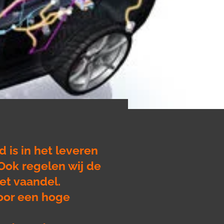
 is in het leveren
Ook regelen wij de
het vaandel.
door een hoge