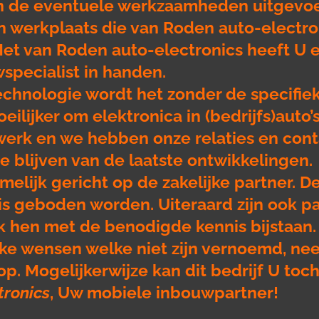
n de eventuele werkzaamheden uitgevo
en werkplaats die van Roden auto-electron
Met van Roden auto-electronics heeft U 
pecialist in handen.
echnologie wordt het zonder de specifie
eilijker om elektronica in (bedrijfs)auto’
s werk en we hebben onze relaties en co
 blijven van de laatste ontwikkelingen.
amelijk gericht op de zakelijke partner. D
nis geboden worden. Uiteraard zijn ook p
ok hen met de benodigde kennis bijstaan.
eke wensen welke niet zijn vernoemd, n
op. Mogelijkerwijze kan dit bedrijf U toch
tronics
, Uw mobiele inbouwpartner!